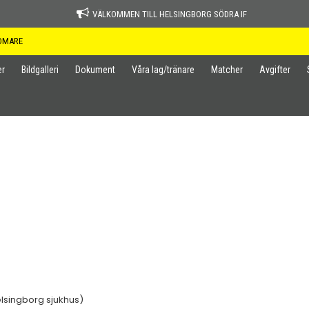
VÄLKOMMEN TILL HELSINGBORG SÖDRA IF
OMARE
er
Bildgalleri
Dokument
Våra lag/tränare
Matcher
Avgifter
elsingborg sjukhus)