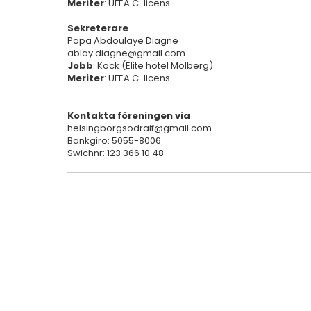
Meriter
: UFEA C-licens
Sekreterare
Papa Abdoulaye Diagne
ablay.diagne@gmail.com
Jobb
: Kock (Elite hotel Molberg)
Meriter
: UFEA C-licens
Kontakta föreningen via
helsingborgsodraif@gmail.com
Bankgiro: 5055-8006
Swichnr: 123 366 10 48