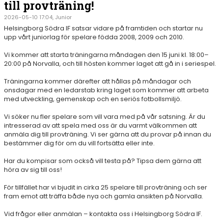
till provträning!
2026-05-10 17:04, Junior
Helsingborg Södra IF satsar vidare på framtiden och startar nu
upp vårt juniorlag för spelare födda 2008, 2009 och 2010.
Vi kommer att starta träningarna måndagen den 15 juni kl. 18:00–
20:00 på Norvalla, och till hösten kommer laget att gå in i seriespel.
Träningarna kommer därefter att hållas på måndagar och
onsdagar med en ledarstab kring laget som kommer att arbeta
med utveckling, gemenskap och en seriös fotbollsmiljö.
Vi söker nu fler spelare som vill vara med på vår satsning. Är du
intresserad av att spela med oss är du varmt välkommen att
anmäla dig till provträning. Vi ser gärna att du provar på innan du
bestämmer dig för om du vill fortsätta eller inte.
Har du kompisar som också vill testa på? Tipsa dem gärna att
höra av sig till oss!
För tillfället har vi bjudit in cirka 25 spelare till provträning och ser
fram emot att träffa både nya och gamla ansikten på Norvalla.
Vid frågor eller anmälan – kontakta oss i Helsingborg Södra IF.