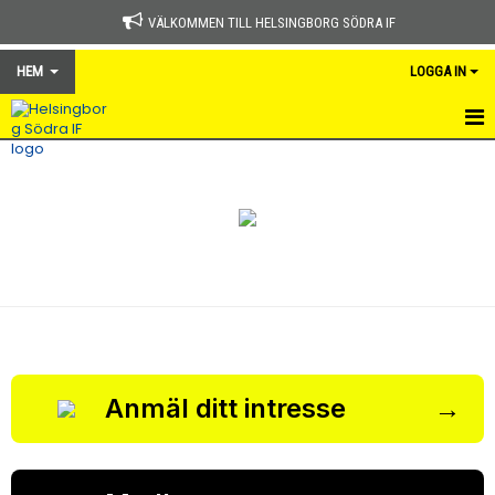
VÄLKOMMEN TILL HELSINGBORG SÖDRA IF
HEM
LOGGA IN
HEM
NYHETER
OM KLUBBEN
KONTAKT
KALENDER
BILDGALLERI
→
Anmäl ditt intresse
DOKUMENT
VÅRA LAG/TRÄNARE