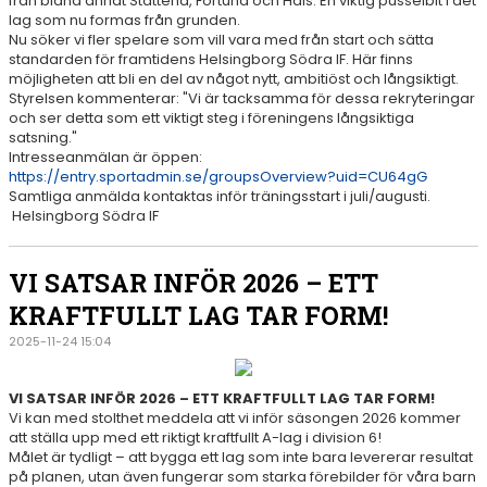
från bland annat Stattena, Fortuna och Hais. En viktig pusselbit i det
lag som nu formas från grunden.
Nu söker vi fler spelare som vill vara med från start och sätta
standarden för framtidens Helsingborg Södra IF. Här finns
möjligheten att bli en del av något nytt, ambitiöst och långsiktigt.
Styrelsen kommenterar: "Vi är tacksamma för dessa rekryteringar
och ser detta som ett viktigt steg i föreningens långsiktiga
satsning."
Intresseanmälan är öppen:
https://entry.sportadmin.se/groupsOverview?uid=CU64gG
Samtliga anmälda kontaktas inför träningsstart i juli/augusti.
Helsingborg Södra IF
VI SATSAR INFÖR 2026 – ETT
KRAFTFULLT LAG TAR FORM!
2025-11-24 15:04
VI SATSAR INFÖR 2026 – ETT KRAFTFULLT LAG TAR FORM!
Vi kan med stolthet meddela att vi inför säsongen 2026 kommer
att ställa upp med ett riktigt kraftfullt A-lag i division 6!
Målet är tydligt – att bygga ett lag som inte bara levererar resultat
på planen, utan även fungerar som starka förebilder för våra barn