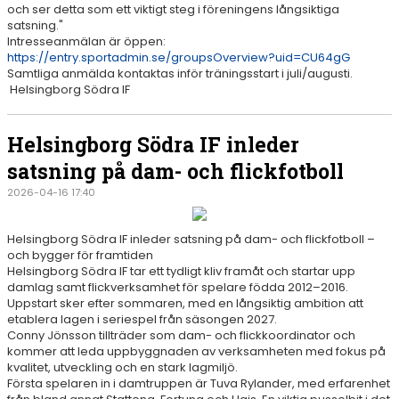
och ser detta som ett viktigt steg i föreningens långsiktiga
satsning."
Intresseanmälan är öppen:
https://entry.sportadmin.se/groupsOverview?uid=CU64gG
Samtliga anmälda kontaktas inför träningsstart i juli/augusti.
Helsingborg Södra IF
Helsingborg Södra IF inleder
satsning på dam- och flickfotboll
2026-04-16 17:40
Helsingborg Södra IF inleder satsning på dam- och flickfotboll –
och bygger för framtiden
Helsingborg Södra IF tar ett tydligt kliv framåt och startar upp
damlag samt flickverksamhet för spelare födda 2012–2016.
Uppstart sker efter sommaren, med en långsiktig ambition att
etablera lagen i seriespel från säsongen 2027.
Conny Jönsson tillträder som dam- och flickkoordinator och
kommer att leda uppbyggnaden av verksamheten med fokus på
kvalitet, utveckling och en stark lagmiljö.
Första spelaren in i damtruppen är Tuva Rylander, med erfarenhet