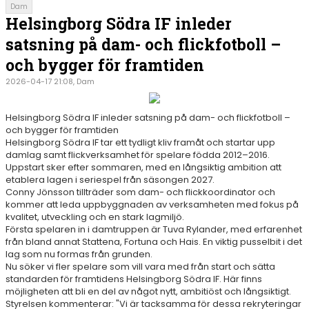
Dam
Helsingborg Södra IF inleder
satsning på dam- och flickfotboll –
och bygger för framtiden
2026-04-17 21:08, Dam
Helsingborg Södra IF inleder satsning på dam- och flickfotboll –
och bygger för framtiden
Helsingborg Södra IF tar ett tydligt kliv framåt och startar upp
damlag samt flickverksamhet för spelare födda 2012–2016.
Uppstart sker efter sommaren, med en långsiktig ambition att
etablera lagen i seriespel från säsongen 2027.
Conny Jönsson tillträder som dam- och flickkoordinator och
kommer att leda uppbyggnaden av verksamheten med fokus på
kvalitet, utveckling och en stark lagmiljö.
Första spelaren in i damtruppen är Tuva Rylander, med erfarenhet
från bland annat Stattena, Fortuna och Hais. En viktig pusselbit i det
lag som nu formas från grunden.
Nu söker vi fler spelare som vill vara med från start och sätta
standarden för framtidens Helsingborg Södra IF. Här finns
möjligheten att bli en del av något nytt, ambitiöst och långsiktigt.
Styrelsen kommenterar: "Vi är tacksamma för dessa rekryteringar