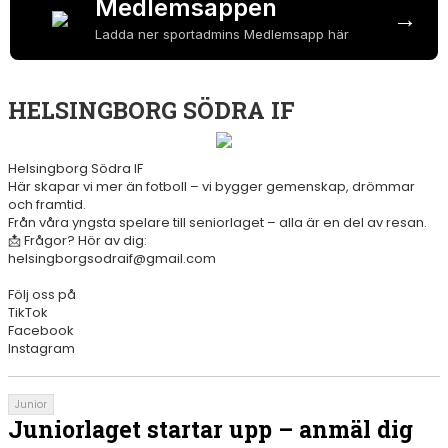
Medlemsappen
→
Ladda ner sportadmins Medlemsapp här
MATCHER
AVGIFTER
HELSINGBORG SÖDRA IF
SPONSORER
Helsingborg Södra IF
KLUBBSHOP
Här skapar vi mer än fotboll – vi bygger gemenskap, drömmar
och framtid.
HSIF I SAMHÄLLET
Från våra yngsta spelare till seniorlaget – alla är en del av resan.
📩 Frågor? Hör av dig:
POLICY
helsingborgsodraif@gmail.com
Följ oss på
SÖDRA FONDEN
TikTok
Facebook
PROVA PÅ FOTBOLL
Instagram
Junior
Juniorlaget startar upp – anmäl dig