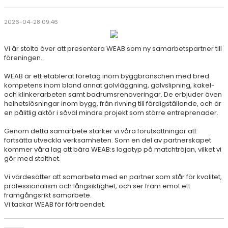
2026-04-28 09:46
Vi är stolta över att presentera WEAB som ny samarbetspartner till
föreningen.
WEAB är ett etablerat företag inom byggbranschen med bred
kompetens inom bland annat golvläggning, golvslipning, kakel-
och klinkerarbeten samt badrumsrenoveringar. De erbjuder även
helhetslösningar inom bygg, från rivning till färdigställande, och är
en pålitlig aktör i såväl mindre projekt som större entreprenader.
Genom detta samarbete stärker vi våra förutsättningar att
fortsätta utveckla verksamheten. Som en del av partnerskapet
kommer våra lag att bära WEAB:s logotyp på matchtröjan, vilket vi
gör med stolthet.
Vi värdesätter att samarbeta med en partner som står för kvalitet,
professionalism och långsiktighet, och ser fram emot ett
framgångsrikt samarbete.
Vi tackar WEAB för förtroendet.